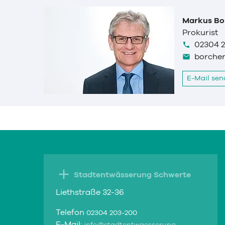
Markus Bo
Prokurist
02304 
borche
E-Mail se
Stadtentwässerung Schwerte
Liethstraße 32-36
Telefon
02304 203-200
E-Mail: