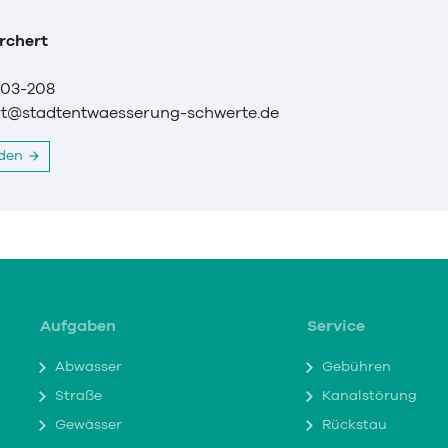
rchert
203-208
rt@stadtentwaesserung-schwerte.de
nden
Aufgaben
Service
Abwasser
Gebühren
Straße
Kanalstörung
Gewässer
Rückstau